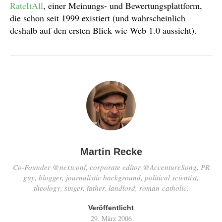
RateItAll
, einer Meinungs- und Bewertungsplattform,
die schon seit 1999 existiert (und wahrscheinlich
deshalb auf den ersten Blick wie Web 1.0 aussieht).
Martin Recke
Co-Founder @nextconf, corporate editor @AccentureSong, PR
guy, blogger, journalistic background, political scientist,
theology, singer, father, landlord, roman-catholic.
Veröffentlicht
29. März 2006