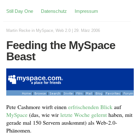
Still Day One
Datenschutz
Impressum
Martin Recke
in
MySpace
,
Web 2.0
|
29. März 2006
Feeding the MySpace
Beast
Pete Cashmore wirft einen
erfrischenden Blick
auf
MySpace
(das, wie wir
letzte Woche gelernt
haben, mit
gerade mal 150 Servern auskommt) als Web-2.0-
Phänomen.