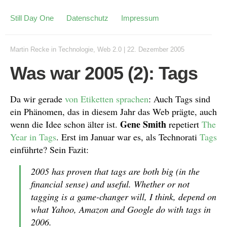
Still Day One
Datenschutz
Impressum
Martin Recke
in
Technologie
,
Web 2.0
|
22. Dezember 2005
Was war 2005 (2): Tags
Da wir gerade
von Etiketten sprachen
: Auch Tags sind
ein Phänomen, das in diesem Jahr das Web prägte, auch
Gene Smith
wenn die Idee schon älter ist.
repetiert
The
Year in Tags
. Erst im Januar war es, als Technorati
Tags
einführte? Sein Fazit:
2005 has proven that tags are both big (in the
financial sense) and useful. Whether or not
tagging is a game-changer will, I think, depend on
what Yahoo, Amazon and Google do with tags in
2006.