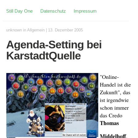
Still Day One
Datenschutz
Impressum
unknown
in
Allgemein
|
13. Dezember 2005
Agenda-Setting bei
KarstadtQuelle
"Online-
Handel ist die
Zukunft", das
ist irgendwie
schon immer
das Credo
Thomas
Middelhoff
,