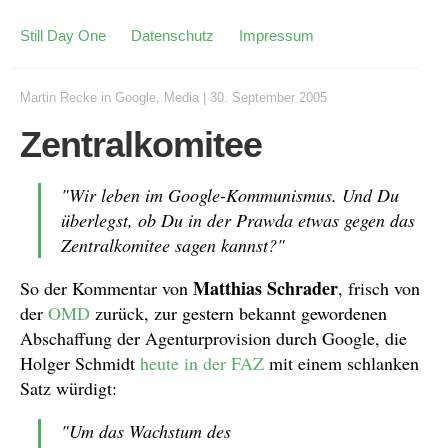
Still Day One
Datenschutz
Impressum
Martin Recke
in
Google
,
Media
|
30. September 2005
Zentralkomitee
"Wir leben im Google-Kommunismus. Und Du
überlegst, ob Du in der Prawda etwas gegen das
Zentralkomitee sagen kannst?"
Matthias Schrader
So der Kommentar von
, frisch von
der
OMD
zurück, zur gestern bekannt gewordenen
Abschaffung der Agenturprovision durch Google, die
Holger Schmidt
heute in der FAZ
mit einem schlanken
Satz würdigt:
"Um das Wachstum des