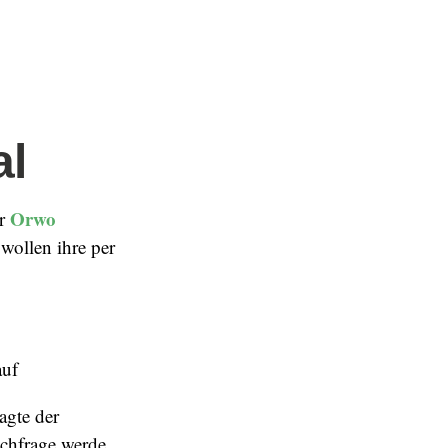
al
Orwo
er
 wollen ihre per
auf
agte der
achfrage werde