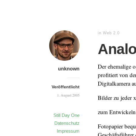
in
Web 2.0
Analog
Der ehemalige o
unknown
profitiert von d
Digitalkamera 
Veröffentlicht
1. August 2005
Bilder zu jeder 
zum Entwickeln 
Still Day One
Datenschutz
Fotopapier bequ
Impressum
Geschäftsführ