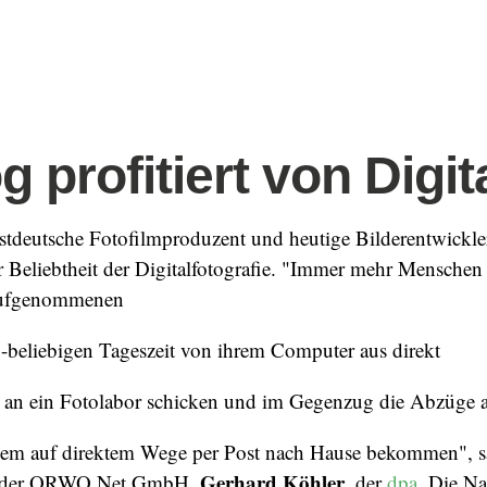
 profitiert von Digit
stdeutsche Fotofilmproduzent und heutige Bilderentwickl
er Beliebtheit der Digitalfotografie. "Immer mehr Menschen
aufgenommenen
x-beliebigen Tageszeit von ihrem Computer aus direkt
an ein Fotolabor schicken und im Gegenzug die Abzüge 
em auf direktem Wege per Post nach Hause bekommen", s
Gerhard Köhler
er der ORWO Net GmbH,
, der
dpa
. Die N