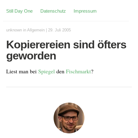
Still Day One
Datenschutz
Impressum
unknown
in
Allgemein
|
29. Juli 2005
Kopierereien sind öfters
geworden
Liest man bei
Spiegel
den
Fischmarkt
?