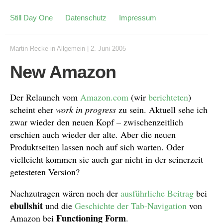
Still Day One
Datenschutz
Impressum
Martin Recke
in
Allgemein
|
2. Juni 2005
New Amazon
Der Relaunch vom
Amazon.com
(wir
berichteten
)
scheint eher
work in progress
zu sein. Aktuell sehe ich
zwar wieder den neuen Kopf – zwischenzeitlich
erschien auch wieder der alte. Aber die neuen
Produktseiten lassen noch auf sich warten. Oder
vielleicht kommen sie auch gar nicht in der seinerzeit
getesteten Version?
Nachzutragen wären noch der
ausführliche Beitrag
bei
ebullshit
und die
Geschichte der Tab-Navigation
von
Functioning Form
Amazon bei
.