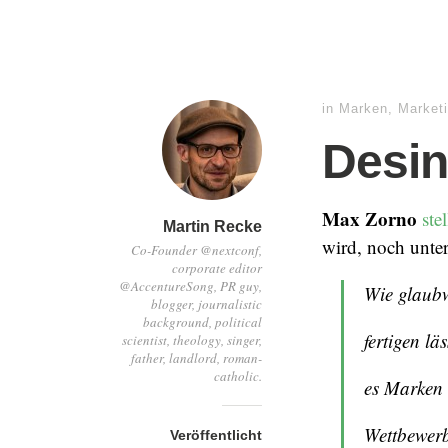
in
Marken
,
Market
Desin
Max Zorno
ste
Martin Recke
wird, noch unte
Co-Founder @nextconf,
corporate editor
@AccentureSong, PR guy,
Wie glaubw
blogger, journalistic
background, political
fertigen lä
scientist, theology, singer,
father, landlord, roman-
catholic.
es Marken 
Wettbewerb
Veröffentlicht