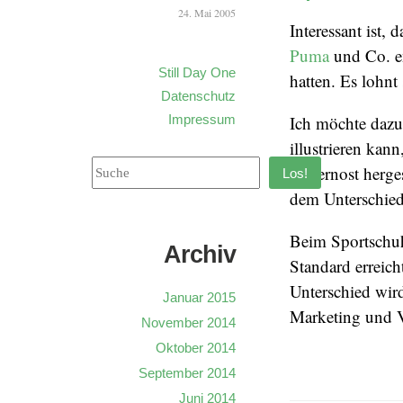
24. Mai 2005
Interessant ist,
Puma
und Co. e
Still Day One
hatten. Es lohnt
Datenschutz
Impressum
Ich möchte dazu 
illustrieren kan
in Fernost herg
Los!
dem Unterschied
Beim Sportschuh 
Archiv
Standard erreich
Unterschied wir
Januar 2015
Marketing und V
November 2014
Oktober 2014
September 2014
Juni 2014