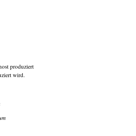
nost produziert
ziert wird.
n
zum