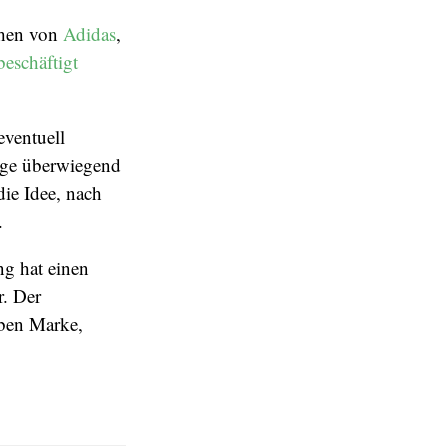
huhen von
Adidas
,
beschäftigt
eventuell
age überwiegend
ie Idee, nach
.
ng hat einen
. Der
eben Marke,