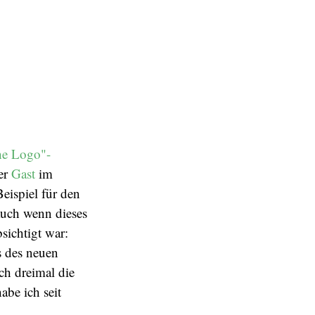
he Logo"-
er
Gast
im
eispiel für den
Auch wenn dieses
sichtigt war:
s des neuen
ch dreimal die
be ich seit