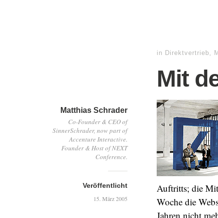
in
Direktvertrieb
,
Mit d
Matthias Schrader
Co-Founder & CEO of
SinnerSchrader, now part of
Accenture Interactive.
Founder & Host of NEXT
Conference.
Veröffentlicht
Auftritts; die M
15. März 2005
Woche die Websi
Jahren nicht me