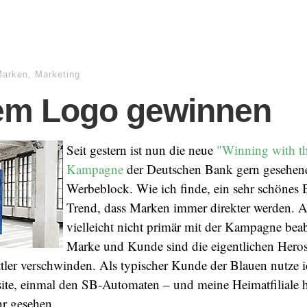
Marken
,
Marketing
em Logo gewinnen
Seit gestern ist nun die neue
"Winning with t
Kampagne
der Deutschen Bank gern gesehen
Werbeblock. Wie ich finde, ein sehr schönes B
Trend, dass Marken immer direkter werden. 
vielleicht nicht primär mit der Kampagne beab
Marke und Kunde sind die eigentlichen Hero
ittler verschwinden. Als typischer Kunde der Blauen nutze i
te, einmal den SB-Automaten – und meine Heimatfiliale ha
hr gesehen.