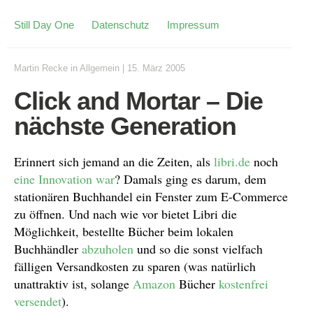
Still Day One
Datenschutz
Impressum
Martin Recke
in
Allgemein
|
15. März 2005
Click and Mortar – Die
nächste Generation
Erinnert sich jemand an die Zeiten, als
libri.de
noch
eine Innovation war
? Damals ging es darum, dem
stationären Buchhandel ein Fenster zum E-Commerce
zu öffnen. Und nach wie vor bietet Libri die
Möglichkeit, bestellte Bücher beim lokalen
Buchhändler
abzuholen
und so die sonst vielfach
fälligen Versandkosten zu sparen (was natürlich
unattraktiv ist, solange
Amazon
Bücher
kostenfrei
versendet
).