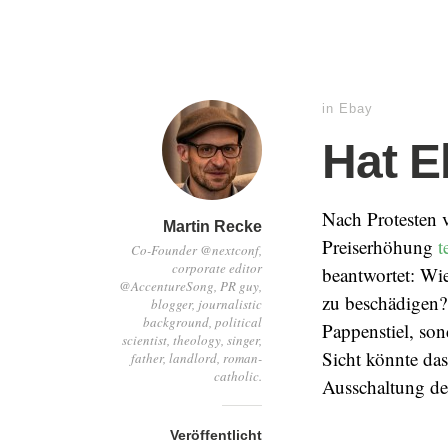
in
Ebay
Hat E
Nach Protesten 
Martin Recke
Preiserhöhung
t
Co-Founder @nextconf,
corporate editor
beantwortet: Wi
@AccentureSong, PR guy,
zu beschädigen?
blogger, journalistic
background, political
Pappenstiel, so
scientist, theology, singer,
Sicht könnte das
father, landlord, roman-
catholic.
Ausschaltung des
Veröffentlicht