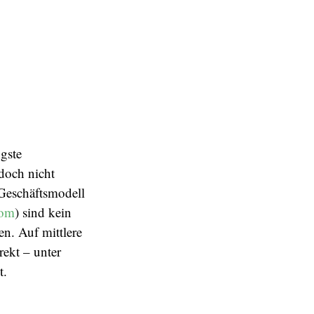
gste
edoch nicht
Geschäftsmodell
com
) sind kein
n. Auf mittlere
rekt – unter
t.