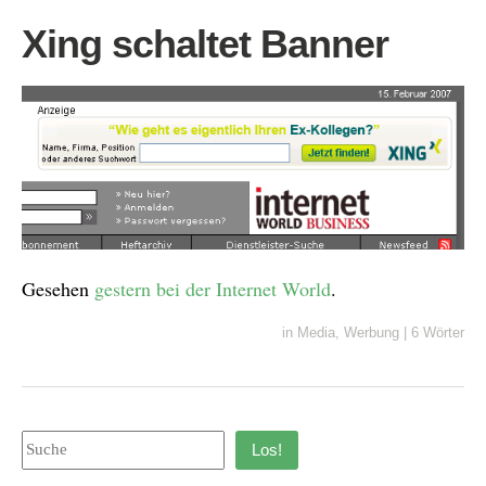
Xing schaltet Banner
Gesehen
gestern bei der Internet World
.
in
Media
,
Werbung
|
6 Wörter
Los!