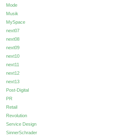
Mode
Musik
MySpace
next07
next08
next09
next10
next11
next12
next13
Post-Digital
PR
Retail
Revolution
Service Design
SinnerSchrader