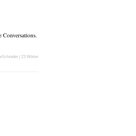
e Conversations.
erSchrader
|
23 Wörter