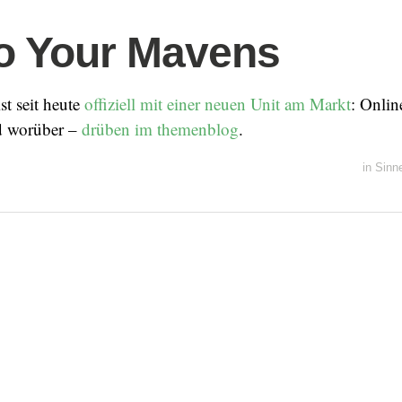
to Your Mavens
st seit heute
offiziell mit einer neuen Unit am Markt
: Onlin
d worüber –
drüben im themenblog
.
in
Sinn