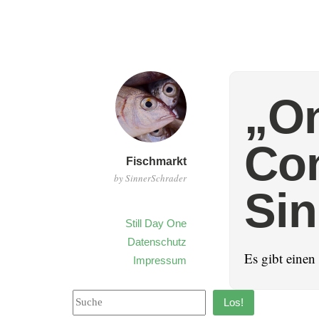
„On
Con
Fischmarkt
by SinnerSchrader
Sin
Still Day One
Datenschutz
Es gibt eine
Impressum
Los!