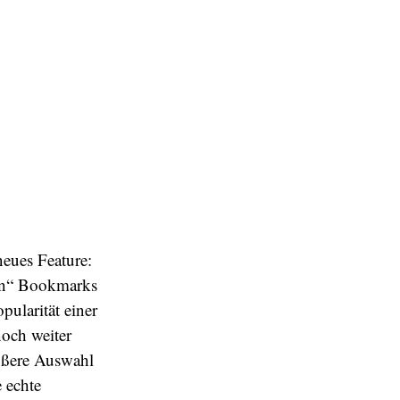
neues Feature:
ren“ Bookmarks
pularität einer
noch weiter
ößere Auswahl
 echte