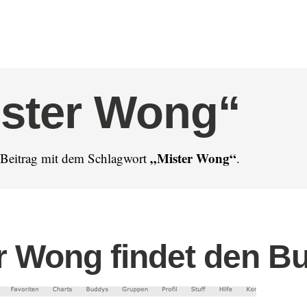
ister Wong“
„Mister Wong“
n Beitrag mit dem Schlagwort
.
r Wong findet den B