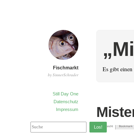
„M
Fischmarkt
Es gibt eine
by SinnerSchrader
Still Day One
Datenschutz
Miste
Impressum
Los!