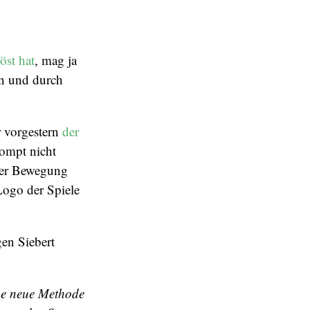
öst hat
, mag ja
en und durch
r vorgestern
der
ompt nicht
 der Bewegung
Logo der Spiele
gen Siebert
ine neue Methode