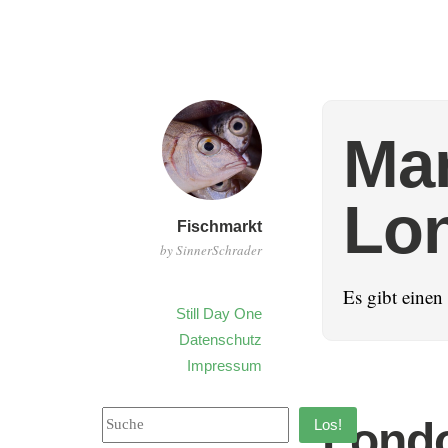
Ma
Lo
Fischmarkt
by SinnerSchrader
Es gibt eine
Still Day One
Datenschutz
Impressum
Londo
Los!