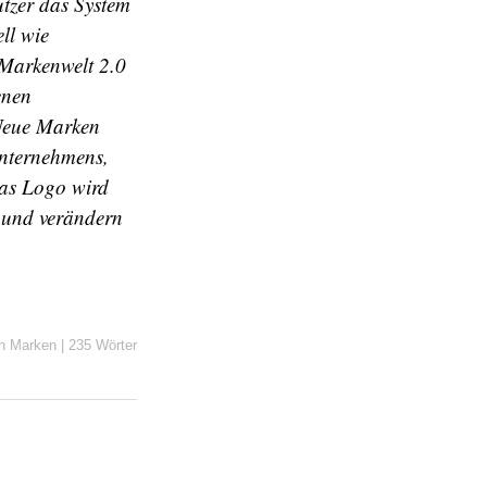
nutzer das System
ll wie
 Markenwelt 2.0
enen
 Neue Marken
Unternehmens,
Das Logo wird
 und verändern
in
Marken
|
235 Wörter