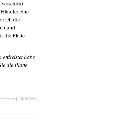
 verschickt
 Händler eine
e ich die
mich und
r die Platte
 erdreistet habe
ie die Platte
ommerce
|
136 Wörter