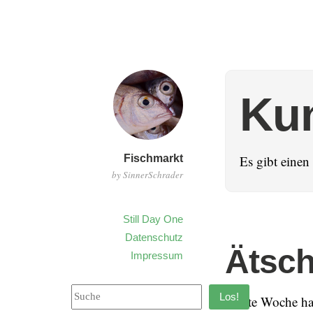
Ku
Fischmarkt
Es gibt eine
by SinnerSchrader
Still Day One
Datenschutz
Ätsch
Impressum
Los!
Letzte Woche ha