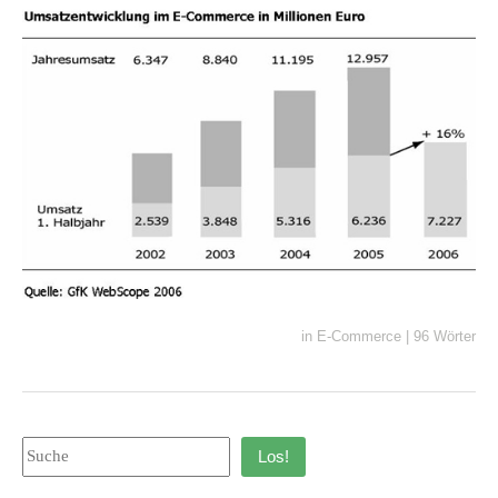
in
E-Commerce
|
96 Wörter
Los!