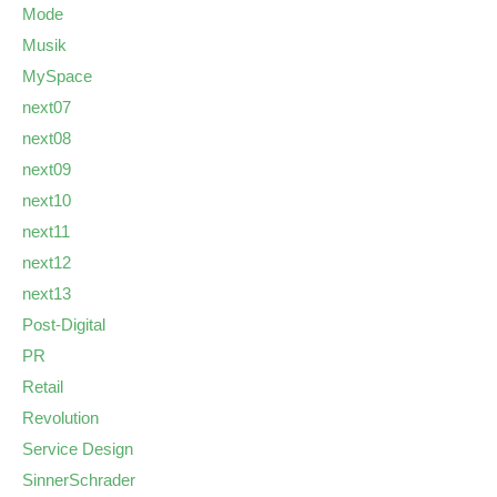
Mode
Musik
MySpace
next07
next08
next09
next10
next11
next12
next13
Post-Digital
PR
Retail
Revolution
Service Design
SinnerSchrader