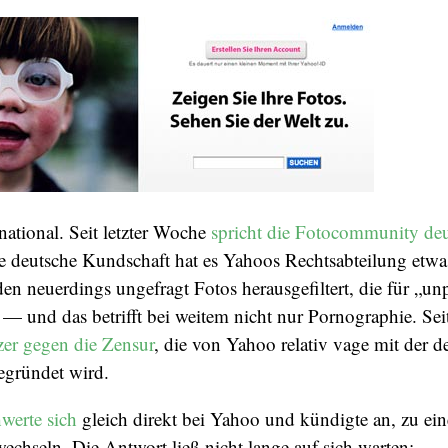
national. Seit letzter Woche
spricht die Fotocommunity de
e deutsche Kundschaft hat es Yahoos Rechtsabteilung etwas
en neuerdings ungefragt Fotos herausgefiltert, die für „un
 — und das betrifft bei weitem nicht nur Pornographie. Se
zer
gegen die Zensur
, die von Yahoo relativ vage mit der d
gründet wird.
werte sich
gleich direkt bei Yahoo und kündigte an, zu ei
echseln. Die Antwort ließ nicht lange auf sich warten: