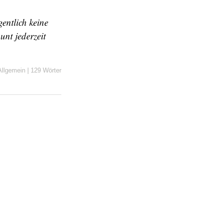
entlich keine
nt jederzeit
Allgemein
|
129 Wörter