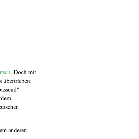
utsch
. Doch mit
 übertrieben:
passend“
itdem
eutschen
nem anderen