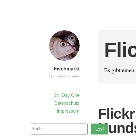
Fli
Fischmarkt
Es gibt eine
by SinnerSchrader
Still Day One
Datenschutz
Flick
Impressum
Kund
Los!