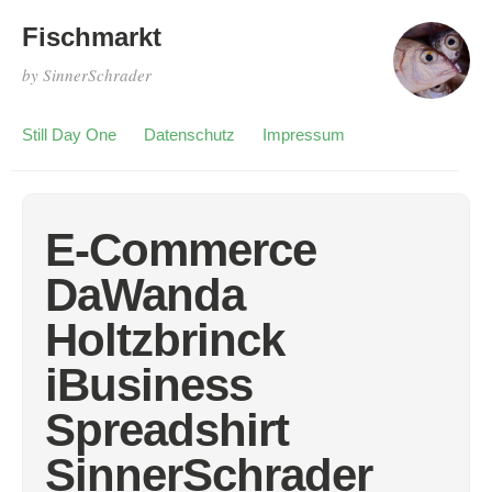
Fischmarkt
by SinnerSchrader
Still Day One
Datenschutz
Impressum
E-Commerce
DaWanda
Holtzbrinck
iBusiness
Spreadshirt
SinnerSchrader