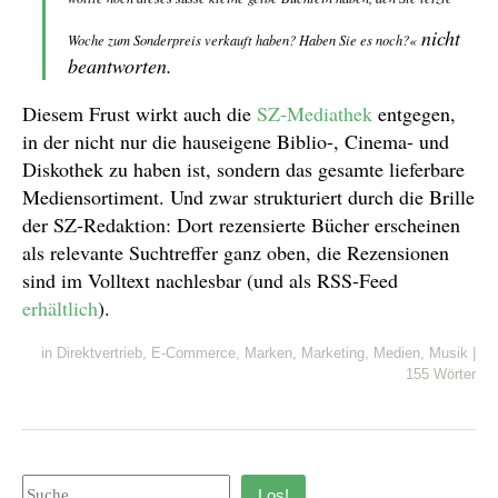
nicht
Woche zum Sonderpreis verkauft haben? Haben Sie es noch?«
beantworten.
Diesem Frust wirkt auch die
SZ-Mediathek
entgegen,
in der nicht nur die hauseigene Biblio-, Cinema- und
Diskothek zu haben ist, sondern das gesamte lieferbare
Mediensortiment. Und zwar strukturiert durch die Brille
der SZ-Redaktion: Dort rezensierte Bücher erscheinen
als relevante Suchtreffer ganz oben, die Rezensionen
sind im Volltext nachlesbar (und als RSS-Feed
erhältlich
).
in
Direktvertrieb
,
E-Commerce
,
Marken
,
Marketing
,
Medien
,
Musik
|
155 Wörter
Los!