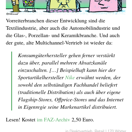
Vorreiterbranchen dieser Entwicklung sind die
Textilindustrie, aber auch die Automobilindustrie und
die Glas-, Porzellan- und Keramikbranche. Und auch
der gute, alte Multichannel-Vertrieb ist wieder da:
Konsumgüterhersteller gehen ferner verstärkt
dazu über, parallel mehrere Absatzkanäle
einzuschalten. […] Beispielhaft kann hier der
Sportartikelhersteller
Nike
erwähnt werden, der
sowohl den selbständigen Fachhandel beliefert
(traditionelle Distribution) als auch über eigene
Flagship-Stores, Offprice-Stores und das Internet
in Eigenregie seine Markenartikel distribuiert.
Lesen! Kostet
im
FAZ-Archiv
2,50 Euro.
in
Direktvertrieb
,
Retail
|
170 Wörter