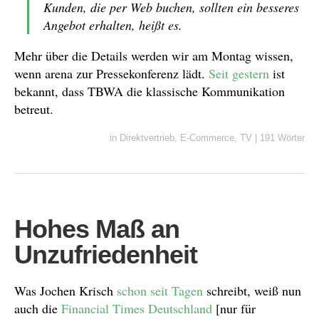
Kunden, die per Web buchen, sollten ein besseres
Angebot erhalten, heißt es.
Mehr über die Details werden wir am Montag wissen,
wenn arena zur Pressekonferenz lädt.
Seit gestern
ist
bekannt, dass TBWA die klassische Kommunikation
betreut.
in
Direktvertrieb
,
E-Commerce
,
TV
|
191 Wörter
Hohes Maß an
Unzufriedenheit
Was Jochen Krisch
schon
seit
Tagen
schreibt, weiß nun
auch die
Financial Times Deutschland
[nur für