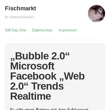
Fischmarkt
by SinnerSchrader
Still Day One
Datenschutz
Impressum
„Bubble 2.0“
Microsoft
Facebook „Web
2.0“ Trends
Realtime
Es gibt einen Beitrag mit dem Schlagwort