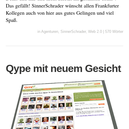
Das gefällt! SinnerSchrader wünscht allen Frankfurter
Kollegen auch von hier aus gutes Gelingen und viel
Spaß.
in
Agenturen
,
SinnerSchrader
,
Web 2.0
|
570 Wörter
Qype mit neuem Gesicht