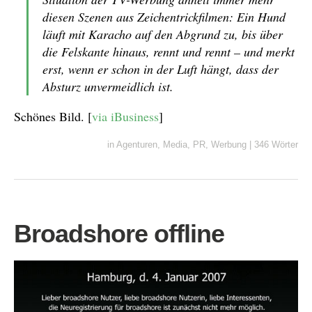
diesen Szenen aus Zeichentrickfilmen: Ein Hund
läuft mit Karacho auf den Abgrund zu, bis über
die Felskante hinaus, rennt und rennt – und merkt
erst, wenn er schon in der Luft hängt, dass der
Absturz unvermeidlich ist.
Schönes Bild. [
via iBusiness
]
in
Agenturen
,
Media
,
PR
,
Werbung
|
346 Wörter
Broadshore offline