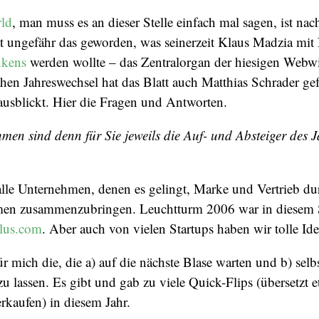
rld
, man muss es an dieser Stelle einfach mal sagen, ist na
 ungefähr das geworden, was seinerzeit Klaus Madzia mit
nkens
werden wollte – das Zentralorgan der hiesigen Webwi
hen Jahreswechsel hat das Blatt auch Matthias Schrader gef
ausblickt. Hier die Fragen und Antworten.
men sind denn für Sie jeweils die Auf- und Absteiger des 
alle Unternehmen, denen es gelingt, Marke und Vertrieb du
ormen zusammenzubringen. Leuchtturm 2006 war in diesem S
lus.com
. Aber auch von vielen Startups haben wir tolle Id
ür mich die, die a) auf die nächste Blase warten und b) selbs
zu lassen. Es gibt und gab zu viele Quick-Flips (übersetzt 
rkaufen) in diesem Jahr.