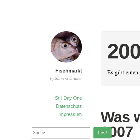
20
Fischmarkt
Es gibt eine
by SinnerSchrader
Still Day One
Datenschutz
Was w
Impressum
2007
Los!