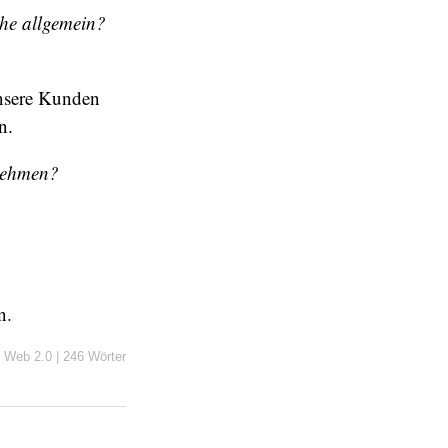
che allgemein?
unsere Kunden
n.
rnehmen?
n.
n
Web 2.0
|
246 Wörter